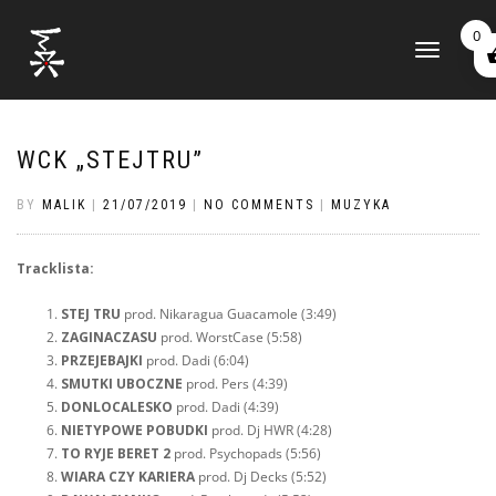
0
TOGGLE
NAVIGATION
WCK „STEJTRU”
BY
MALIK
|
21/07/2019
|
NO COMMENTS
|
MUZYKA
Tracklista:
STEJ TRU
prod. Nikaragua Guacamole (3:49)
ZAGINACZASU
prod. WorstCase (5:58)
PRZEJEBAJKI
prod. Dadi (6:04)
SMUTKI
UBOCZNE
prod. Pers (4:39)
DONLOCALESKO
prod. Dadi (4:39)
NIETYPOWE
POBUDKI
prod. Dj HWR (4:28)
TO
RYJE
BERET
2
prod. Psychopads (5:56)
WIARA
CZY
KARIERA
prod. Dj Decks (5:52)