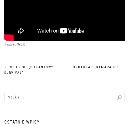
Tagged
WCK
Nawigacja
←
WPIERPOL „SIELANKOWY
UNDAKNAP „DAMARADE”
→
SURVIVAL”
wpisu
OSTATNIE WPISY