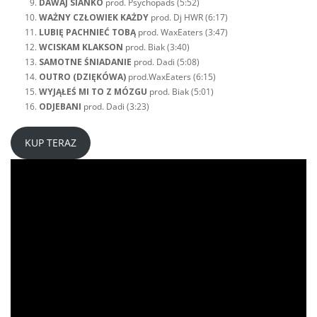
DAWAJ
SIANKO
prod. Psychopads (5:52)
WAŻNY
CZŁOWIEK
KAŻDY
prod. Dj HWR (6:17)
LUBIĘ
PACHNIEĆ
TOBĄ
prod. WaxEaters (3:47)
WCISKAM
KLAKSON
prod. Biak (3:40)
SAMOTNE
ŚNIADANIE
prod. Dadi (5:08)
OUTRO
(DZIĘKÓWA)
prod.WaxEaters (6:15)
WYJĄŁEŚ
MI
TO Z MÓZGU
prod. Biak (5:01)
ODJEBANI
prod. Dadi (3:23)
KUP TERAZ