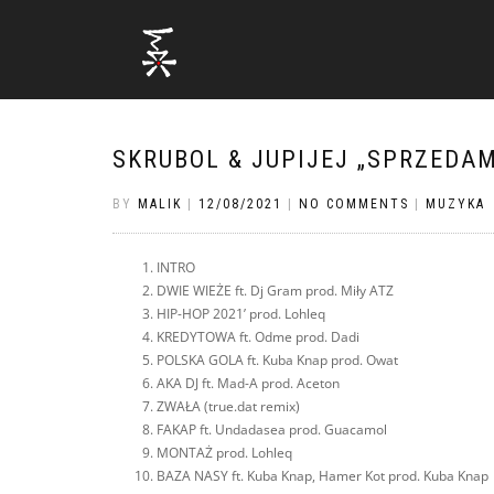
SKRUBOL & JUPIJEJ „SPRZEDA
BY
MALIK
|
12/08/2021
|
NO COMMENTS
|
MUZYKA
INTRO
DWIE WIEŻE ft. Dj Gram prod. Miły ATZ
HIP-HOP 2021’ prod. Lohleq
KREDYTOWA ft. Odme prod. Dadi
POLSKA GOLA ft. Kuba Knap prod. Owat
AKA DJ ft. Mad-A prod. Aceton
ZWAŁA (true.dat remix)
FAKAP ft. Undadasea prod. Guacamol
MONTAŻ prod. Lohleq
BAZA NASY ft. Kuba Knap, Hamer Kot prod. Kuba Knap