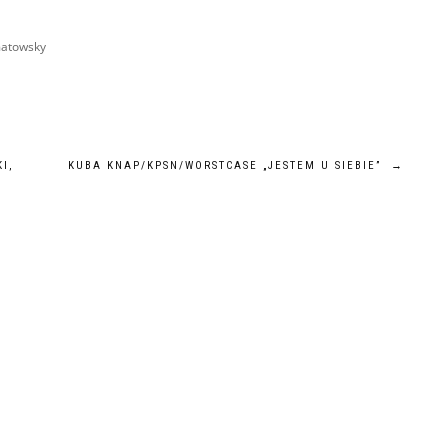
matowsky
I,
KUBA KNAP/KPSN/WORSTCASE „JESTEM U SIEBIE”
→