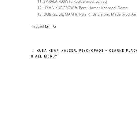
SPIRALA FLOW ft. Rookie prod. Lohleq
HYMN KURIERÓW ft. Pers, Hamer Kot prod. Odme
DOBRZE SIĘ MAM ft. Ryfa Ri, Dr Slalom, Mada prod. A
Tagged
Emil G
Nawigacja
←
KUBA KNAP, KAJZER, PSYCHOPADS – CZARNE PLACK
BIAŁE MORDY
wpisu