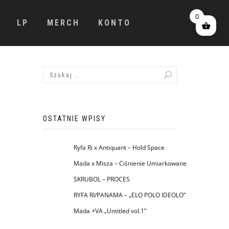
0
LP
MERCH
KONTO
OSTATNIE WPISY
Ryfa Ri x Antiquant – Hold Space
Mada x Misza – Ciśnienie Umiarkowane
SKRUBOL – PROCES
RYFA RI/PANAMA – „ELO POLO IDEOLO”
Mada +VA „Untitled vol.1”