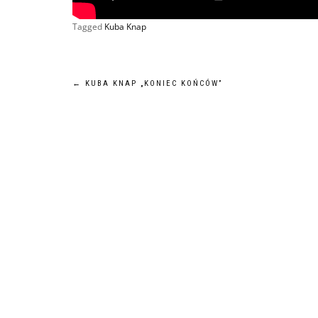
Tagged
Kuba Knap
Nawigacja
←
KUBA KNAP „KONIEC KOŃCÓW”
wpisu