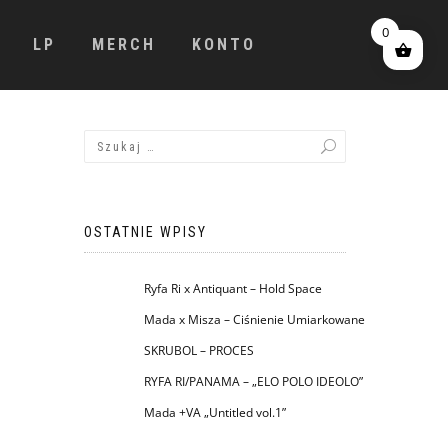
0
LP
MERCH
KONTO
OSTATNIE WPISY
Ryfa Ri x Antiquant – Hold Space
Mada x Misza – Ciśnienie Umiarkowane
SKRUBOL – PROCES
RYFA RI/PANAMA – „ELO POLO IDEOLO”
Mada +VA „Untitled vol.1”