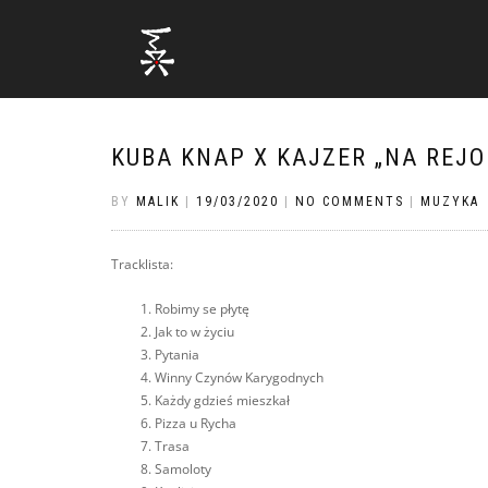
KUBA KNAP X KAJZER „NA REJO
BY
MALIK
|
19/03/2020
|
NO COMMENTS
|
MUZYKA
Tracklista:
Robimy se płytę
Jak to w życiu
Pytania
Winny Czynów Karygodnych
Każdy gdzieś mieszkał
Pizza u Rycha
Trasa
Samoloty