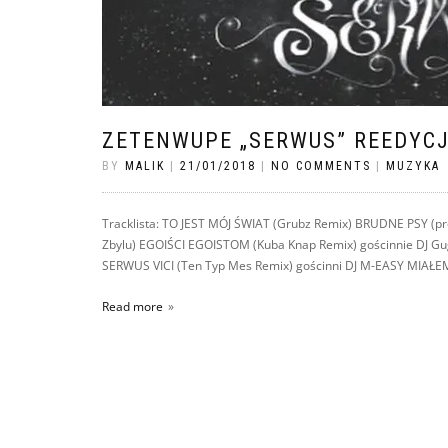
ZETENWUPE „SERWUS” REEDYC
BY
MALIK
|
21/01/2018
|
NO COMMENTS
|
MUZYKA
Tracklista: TO JEST MÓJ ŚWIAT (Grubz Remix) BRUDNE PSY (pr
Zbylu) EGOIŚCI EGOISTOM (Kuba Knap Remix) gościnnie DJ Gug
SERWUS VICI (Ten Typ Mes Remix) gościnni DJ M-EASY MIAŁE
Read more