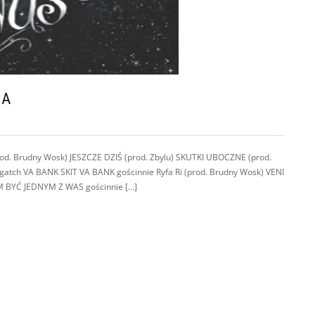
JA
od. Brudny Wosk) JESZCZE DZIŚ (prod. Zbylu) SKUTKI UBOCZNE (prod.
atch VA BANK SKIT VA BANK gościnnie Ryfa Ri (prod. Brudny Wosk) VENI
M BYĆ JEDNYM Z WAS gościnnie […]