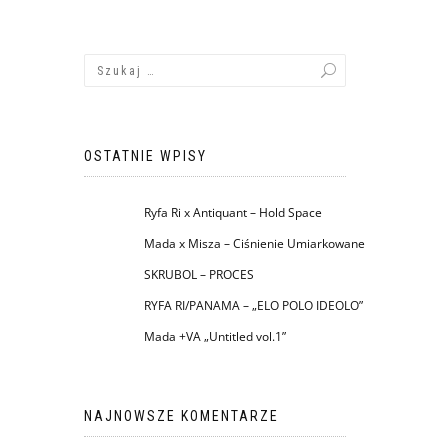
OSTATNIE WPISY
Ryfa Ri x Antiquant – Hold Space
Mada x Misza – Ciśnienie Umiarkowane
SKRUBOL – PROCES
RYFA RI/PANAMA – „ELO POLO IDEOLO”
Mada +VA „Untitled vol.1”
NAJNOWSZE KOMENTARZE