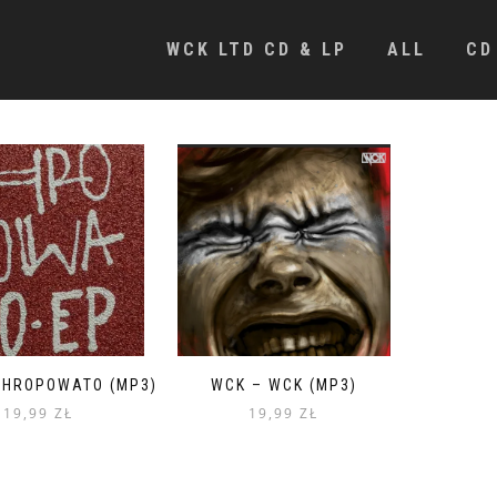
WCK LTD CD & LP
ALL
CD
CHROPOWATO (MP3)
WCK – WCK (MP3)
19,99
ZŁ
19,99
ZŁ