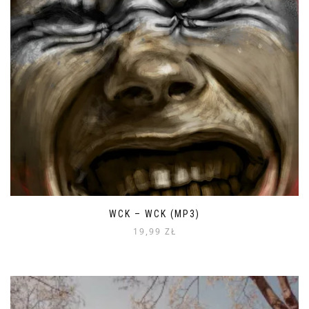
WCK – WCK (MP3)
19,99
ZŁ