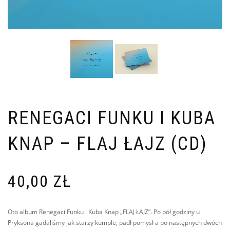
RENEGACI FUNKU I KUBA
KNAP – FLAJ ŁAJZ (CD)
40,00
ZŁ
Oto album Renegaci Funku i Kuba Knap „FLAJ ŁAJZ”. Po pół godziny u
Pryksona gadaliśmy jak starzy kumple, padł pomysł a po następnych dwóch