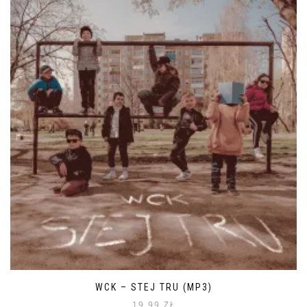
WCK – STEJ TRU (MP3)
19,99
ZŁ