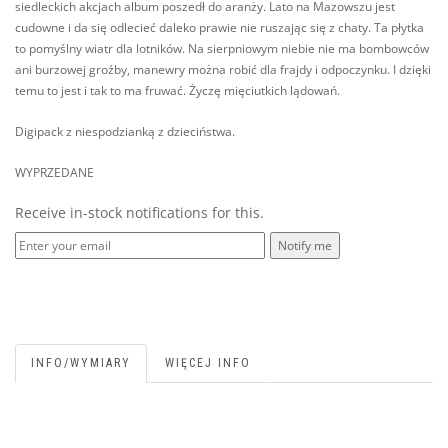
siedleckich akcjach album poszedł do aranży. Lato na Mazowszu jest
cudowne i da się odlecieć daleko prawie nie ruszając się z chaty. Ta płytka
to pomyślny wiatr dla lotników. Na sierpniowym niebie nie ma bombowców
ani burzowej groźby, manewry można robić dla frajdy i odpoczynku. I dzięki
temu to jest i tak to ma fruwać. Życzę mięciutkich lądowań.
Digipack z niespodzianką z dzieciństwa.
WYPRZEDANE
Receive in-stock notifications for this.
Notify me
INFO/WYMIARY
WIĘCEJ INFO