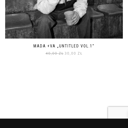
MADA +VA „UNTITLED VOL.1”
40,00
ZŁ
30,00
ZŁ